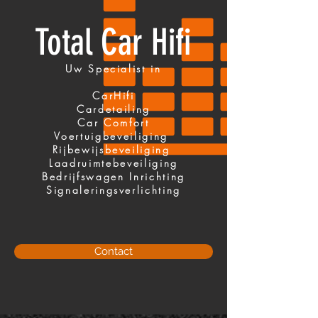
Total Car Hifi
Uw Specialist in
CarHifi
Cardetailing
Car Comfort
Voertuigbeveiliging
Rijbewijsbeveiliging
Laadruimtebeveiliging
Bedrijfswagen Inrichting
Signaleringsverlichting
Contact